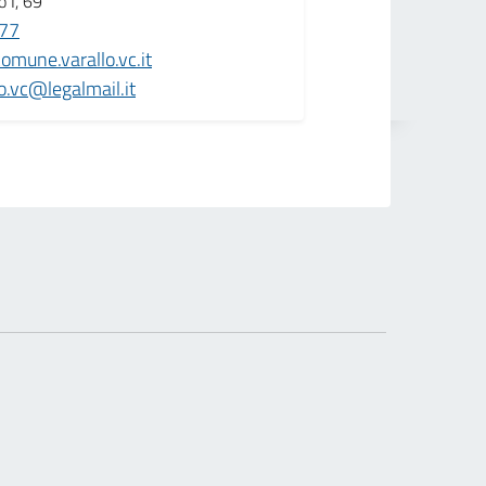
 I, 69
77
omune.varallo.vc.it
o.vc@legalmail.it