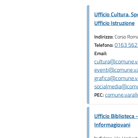
Ufficio Cultura, S
Ufficio Istruzione
Indirizzo:
Corso Roma
0163 562
Telefono:
Email:
cultura@comune.var
eventi@comune.vara
grafica@comune.var
socialmedia@comun
comune.varall
PEC:
Ufficio Biblioteca -
Informagiovani