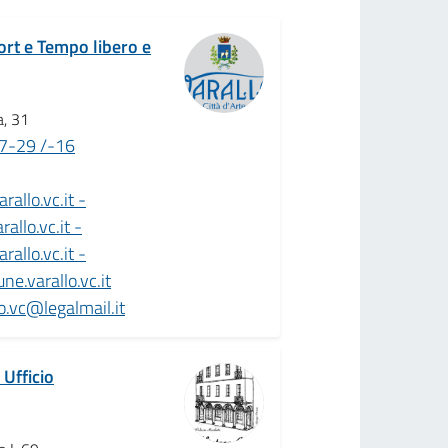
port e Tempo libero e
, 31
7-29 /-16
allo.vc.it -
llo.vc.it -
allo.vc.it -
e.varallo.vc.it
o.vc@legalmail.it
 Ufficio