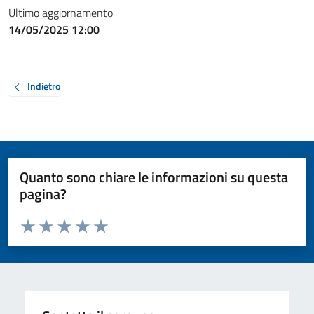
Ultimo aggiornamento
14/05/2025 12:00
Indietro
Quanto sono chiare le informazioni su questa
pagina?
Valuta da 1 a 5 stelle la pagina
Valuta 1 stelle su 5
Valuta 2 stelle su 5
Valuta 3 stelle su 5
Valuta 4 stelle su 5
Valuta 5 stelle su 5