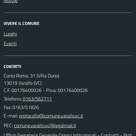
Notizie
VIVERE IL COMUNE
Luoghi
Eventi
CONTATTI
Corso Roma, 31 (Villa Durio)
13019 Varallo (VC)
C.F. 00176400026 - P.Iva: 00176400026
Telefono:
0163/562711
Fax: 0163/51826
E-mail:
PEC:
Ufficio Segreteria Generale Organi Istituzionali - Contratti - Prot