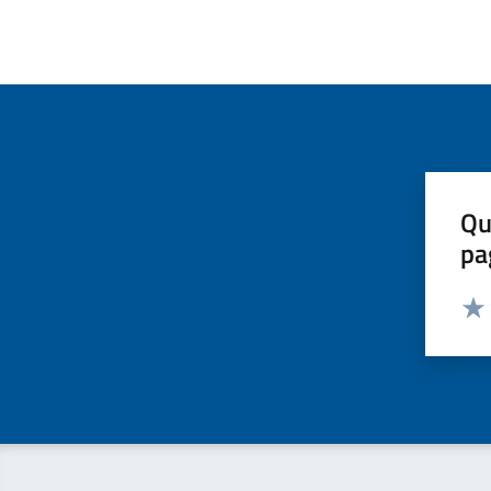
Qu
pa
Valut
Valu