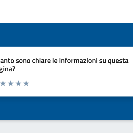
anto sono chiare le informazioni su questa
gina?
a da 1 a 5 stelle la pagina
ta 1 stelle su 5
Valuta 2 stelle su 5
Valuta 3 stelle su 5
Valuta 4 stelle su 5
Valuta 5 stelle su 5