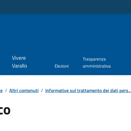
Vivere
Trasparenza
Varallo
Elezioni
amministrativa
te
/
Altri contenuti
/
Informative sul trattamento dei dati pers..
co