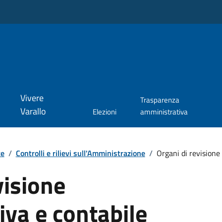
Vivere
Trasparenza
Varallo
Elezioni
amministrativa
te
/
Controlli e rilievi sull'Amministrazione
/
Organi di revisione 
visione
va e contabile