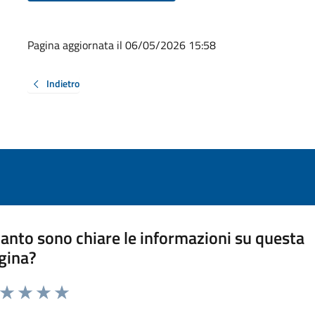
Pagina aggiornata il 06/05/2026 15:58
Indietro
anto sono chiare le informazioni su questa
gina?
a da 1 a 5 stelle la pagina
ta 1 stelle su 5
Valuta 2 stelle su 5
Valuta 3 stelle su 5
Valuta 4 stelle su 5
Valuta 5 stelle su 5