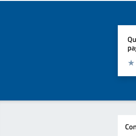
Qu
pa
Valut
Valu
Con