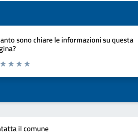
anto sono chiare le informazioni su questa
gina?
a da 1 a 5 stelle la pagina
ta 1 stelle su 5
Valuta 2 stelle su 5
Valuta 3 stelle su 5
Valuta 4 stelle su 5
Valuta 5 stelle su 5
tatta il comune