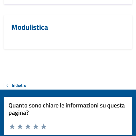
Modulistica
Indietro
Quanto sono chiare le informazioni su questa
pagina?
Valuta da 1 a 5 stelle la pagina
Valuta 1 stelle su 5
Valuta 2 stelle su 5
Valuta 3 stelle su 5
Valuta 4 stelle su 5
Valuta 5 stelle su 5