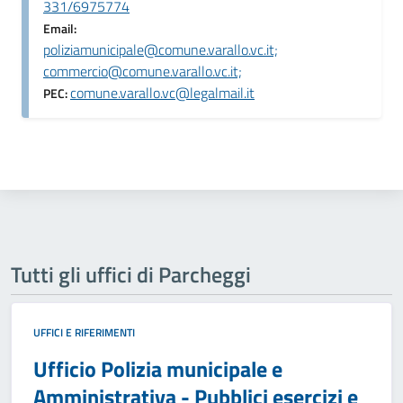
331/6975774
Email:
poliziamunicipale@comune.varallo.vc.it;
commercio@comune.varallo.vc.it;
comune.varallo.vc@legalmail.it
PEC:
Tutti gli uffici di Parcheggi
UFFICI E RIFERIMENTI
Ufficio Polizia municipale e
Amministrativa - Pubblici esercizi e