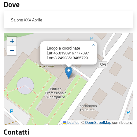
Dove
Salone XXV Aprile
+
×
Luogo a coordinate
−
Lat:45.81939167777397
Lon:8.24928513485729
Leaflet
|
©
OpenStreetMap
contributors
Contatti