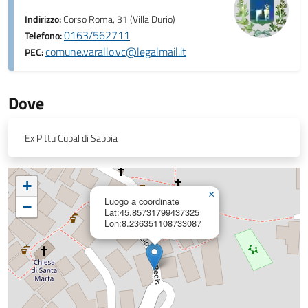
Indirizzo:
Corso Roma, 31 (Villa Durio)
0163/562711
Telefono:
comune.varallo.vc@legalmail.it
PEC:
Dove
Ex Pittu Cupal di Sabbia
+
×
Luogo a coordinate
−
Lat:45.85731799437325
Lon:8.236351108733087