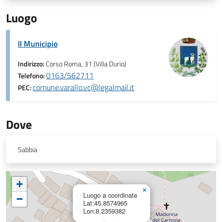
Luogo
Il Municipio
Indirizzo:
Corso Roma, 31 (Villa Durio)
0163/562711
Telefono:
comune.varallo.vc@legalmail.it
PEC:
Dove
Sabbia
+
×
Luogo a coordinate
−
Lat:45.8574965
Lon:8.2359382