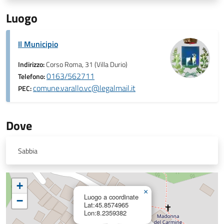
Luogo
Il Municipio
Indirizzo:
Corso Roma, 31 (Villa Durio)
0163/562711
Telefono:
comune.varallo.vc@legalmail.it
PEC:
Dove
Sabbia
+
×
Luogo a coordinate
−
Lat:45.8574965
Lon:8.2359382