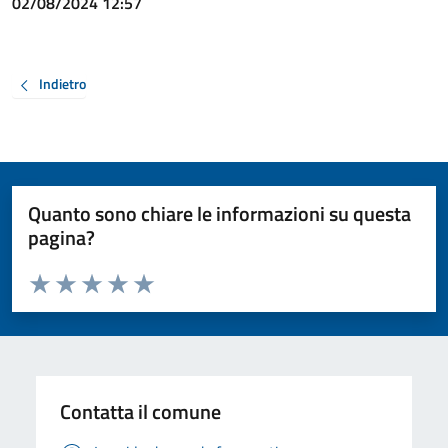
02/08/2024 12:57
Indietro
Quanto sono chiare le informazioni su questa
pagina?
Valuta da 1 a 5 stelle la pagina
Valuta 1 stelle su 5
Valuta 2 stelle su 5
Valuta 3 stelle su 5
Valuta 4 stelle su 5
Valuta 5 stelle su 5
Contatta il comune