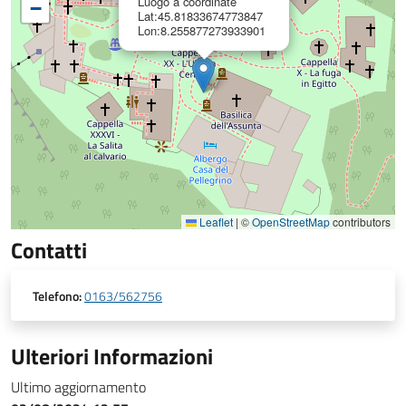
Luogo a coordinate
−
Lat:45.81833674773847
Lon:8.255877273933901
Leaflet
|
©
OpenStreetMap
contributors
Contatti
Telefono:
0163/562756
Ulteriori Informazioni
Ultimo aggiornamento