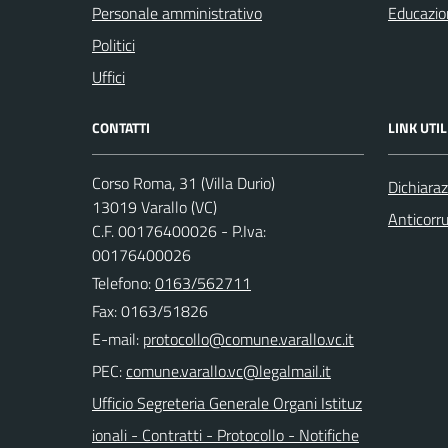
Personale amministrativo
Educazio
Politici
Uffici
CONTATTI
LINK UTIL
Corso Roma, 31 (Villa Durio)
Dichiaraz
13019 Varallo (VC)
Anticorr
C.F. 00176400026 - P.Iva:
00176400026
Telefono:
0163/562711
Fax: 0163/51826
E-mail:
PEC:
Ufficio Segreteria Generale Organi Istituz
ionali - Contratti - Protocollo - Notifiche