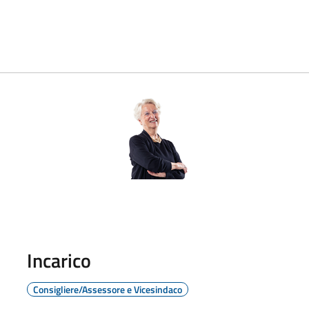
Incarico
Consigliere/Assessore e Vicesindaco