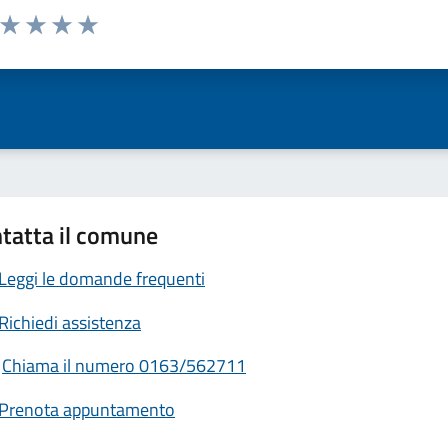
a da 1 a 5 stelle la pagina
ta 1 stelle su 5
Valuta 2 stelle su 5
Valuta 3 stelle su 5
Valuta 4 stelle su 5
Valuta 5 stelle su 5
tatta il comune
Leggi le domande frequenti
Richiedi assistenza
Chiama il numero 0163/562711
Prenota appuntamento