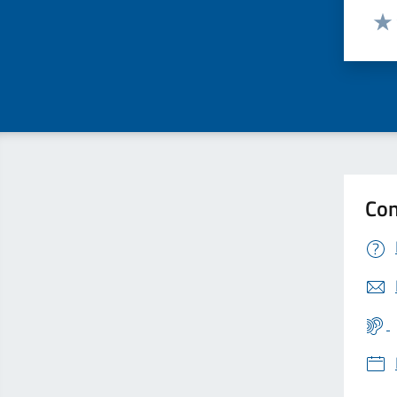
Valut
Valu
Con